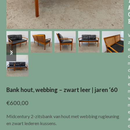
previous
next
e
slide
slide
l
Bank hout, webbing – zwart leer | jaren ‘60
v
€
600,00
Midcentury 2-zitsbank van hout met webbing rugleuning
a
en zwart lederen kussens.