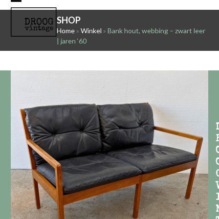
Skip
Open
Close
to
SHOP
mobile
mobile
content
Home
»
Winkel
»
Bank hout, webbing – zwart leer
| jaren ‘60
menu
menu