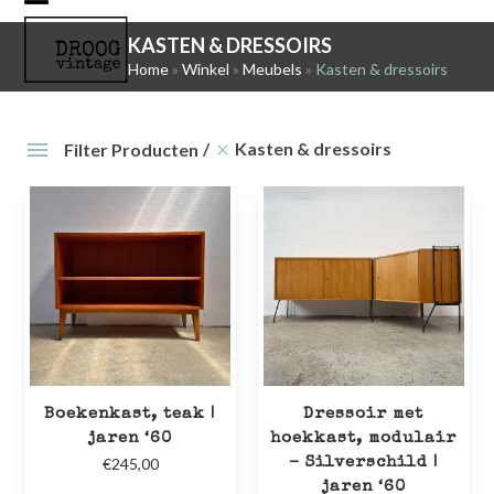
Skip
Open
Close
to
KASTEN & DRESSOIRS
mobile
mobile
content
Home
»
Winkel
»
Meubels
»
Kasten & dressoirs
menu
menu
Kasten & dressoirs
Filter Producten
Boekenkast, teak |
Dressoir met
jaren ‘60
hoekkast, modulair
€
245,00
– Silverschild |
jaren ‘60