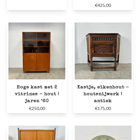
€
425,00
Hoge kast met 2
Kastje, eikenhout –
vitrines – hout |
houtsnijwerk |
jaren ‘60
antiek
€
250,00
€
175,00