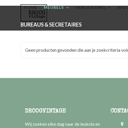
Skip
HOME
MEUBELS
VERLICHTING
WOO
to
content
BUREAUS & SECRETAIRES
Geen producten gevonden die aan je zoekcriteria vol
DROOGVINTAGE
CONTA
Wij zoeken elke dag naar de leukste en