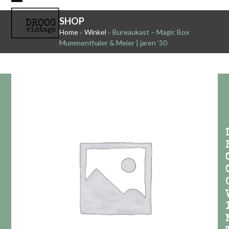
Skip
Open
Close
to
SHOP
mobile
mobile
content
Home
»
Winkel
»
Bureaukast – Magic Box
Mummenthaler & Meier | jaren ‘50
menu
menu