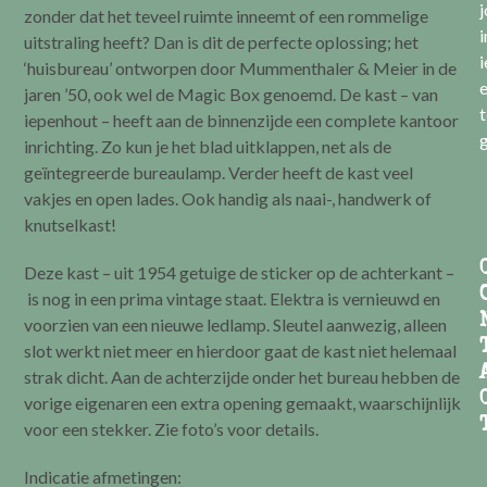
zonder dat het teveel ruimte inneemt of een rommelige
i
uitstraling heeft? Dan is dit de perfecte oplossing; het
i
‘huisbureau’ ontworpen door Mummenthaler & Meier in de
e
jaren ’50, ook wel de Magic Box genoemd. De kast – van
t
iepenhout – heeft aan de binnenzijde een complete kantoor
g
inrichting. Zo kun je het blad uitklappen, net als de
geïntegreerde bureaulamp. Verder heeft de kast veel
vakjes en open lades. Ook handig als naai-, handwerk of
knutselkast!
Deze kast – uit 1954 getuige de sticker op de achterkant –
is nog in een prima vintage staat. Elektra is vernieuwd en
voorzien van een nieuwe ledlamp. Sleutel aanwezig, alleen
slot werkt niet meer en hierdoor gaat de kast niet helemaal
strak dicht. Aan de achterzijde onder het bureau hebben de
vorige eigenaren een extra opening gemaakt, waarschijnlijk
voor een stekker. Zie foto’s voor details.
Indicatie afmetingen: