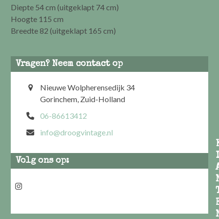
Diepte 54 cm (uitgeklapt 74 cm)
Hoogte 115 cm
Breedte 82 (uitgeklapt 165 cm)
Vragen? Neem contact op
Nieuwe Wolpherensedijk 34
Gorinchem, Zuid-Holland
06-86613412
info@droogvintage.nl
Volg ons op:
Instagram