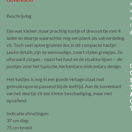
i
i
Beschrijving
e
t
Een wat kleiner, maar prachtig kastje of dressoirtje met 4
g
laden en deurtje waarachter nog een plank als vakverdeling
zit. Toch veel opbergruimte dus in dit compacte kastje!
Leuke details zijn de eenvoudige, zwart stalen greepjes. En
uiteraard zorgen – naast het hout en de strakke lijnen – de
pootjes voor het typische, herkenbare midcentury design.
Het kastjes is nog in een goede vintage staat met
gebruikssporen passend bij de leeftijd. Aan de bovenkant
van het deurtje zit een kleine beschadiging, maar niet
opvallend.
Indicatie afmetingen:
37 cm diep
75 cm breed