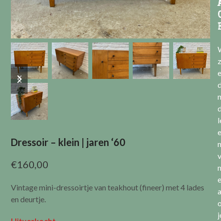
previous
next
e
slide
slide
l
Dressoir – klein | jaren ‘60
v
€
160,00
Vintage mini-dressoirtje van teakhout (fineer) met 4 lades
a
en deurtje.
Uitverkocht