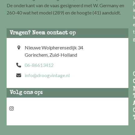
De onderkant van de vaas gesigneerd met W. Germany en
i
260-40 wat het model (289) en de hoogte (41) aanduidt.
i
e
t
Vragen? Neem contact op
g
Nieuwe Wolpherensedijk 34
Gorinchem, Zuid-Holland
06-86613412
info@droogvintage.nl
Volg ons op:
Instagram