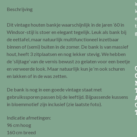
i
Beschrijving
i
e
Dit vintage houten bankje waarschijnlijk in de jaren ’60 in
t
Windsor-stijl is stoer en elegant tegelijk. Leuk als bank bij
g
de eettafel, maar natuurlijk multifunctioneel inzetbaar
binnen of (semi) buiten in de zomer. De bank is van massief
hout, heeft 3 zitplaatsen en nog lekker stevig. We hebben
de ‘slijtage’ van de vernis bewust zo gelaten voor een beetje
en verweerde look. Maar natuurlijk kun je ‘m ook schuren
en lakken of in de was zetten.
De bank is nog in een goede vintage staat met
gebruikssporen passen bij de leeftijd. Bijpassende kussens
in bloemmotief zijn inclusief (zie laatste foto).
Indicatie afmetingen:
96 cm hoog
160 cm breed