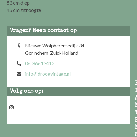
53 cm diep
45 cm zithoogte
Vragen? Neem contact op
Nieuwe Wolpherensedijk 34
Gorinchem, Zuid-Holland
06-86613412
info@droogvintage.nl
Volg ons op:
Instagram