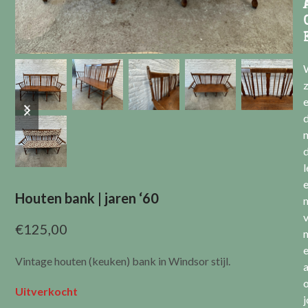
previous
next
e
slide
slide
l
Houten bank | jaren ‘60
v
€
125,00
Vintage houten (keuken) bank in Windsor stijl.
a
Uitverkocht