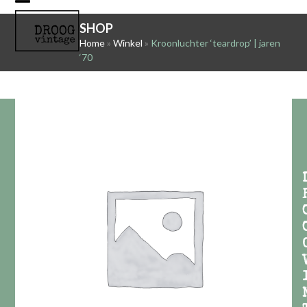
Skip
Open
Close
to
SHOP
mobile
mobile
content
Home
»
Winkel
»
Kroonluchter ‘teardrop’ | jaren
‘70
menu
menu