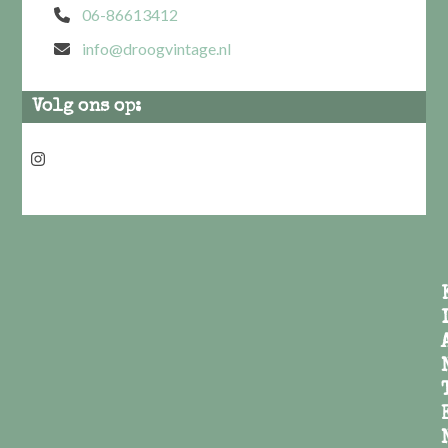
06-86613412
info@droogvintage.nl
Volg ons op:
Instagram