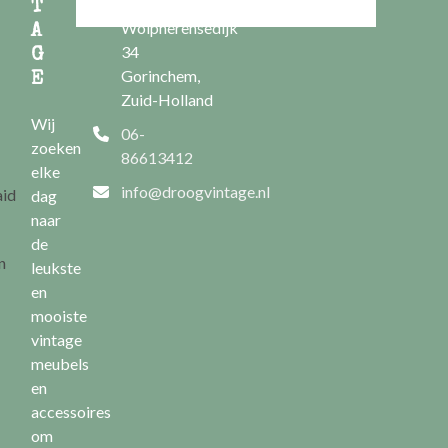
Nieuwe
T
Wolpherensedijk
A
34
G
Gorinchem,
E
Zuid-Holland
Wij
06-
zoeken
86613412
elke
info@droogvintage.nl
aid
dag
naar
de
n
leukste
en
mooiste
vintage
meubels
en
accessoires
om