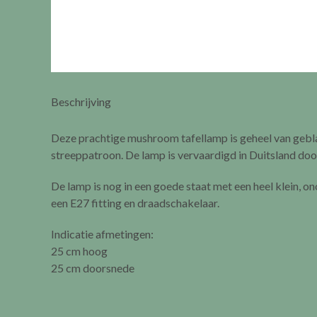
Beschrijving
Deze prachtige mushroom tafellamp is geheel van gebla
streeppatroon. De lamp is vervaardigd in Duitsland doo
De lamp is nog in een goede staat met een heel klein, on
een E27 fitting en draadschakelaar.
Indicatie afmetingen:
25 cm hoog
25 cm doorsnede