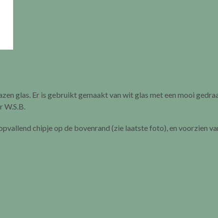
zen glas. Er is gebruikt gemaakt van wit glas met een mooi gedra
r W.S.B.
opvallend chipje op de bovenrand (zie laatste foto), en voorzien va