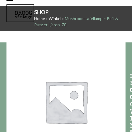
Skip
Open
Close
to
SHOP
mobile
mobile
content
Home
»
Winkel
»
Mushroom tafellamp – Peill &
Putzler | jaren ‘70
menu
menu