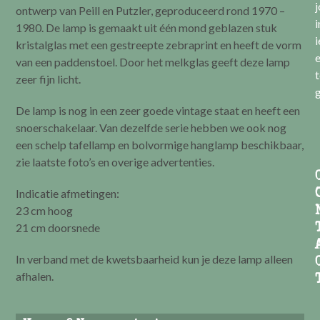
ontwerp van Peill en Putzler, geproduceerd rond 1970 –
i
1980. De lamp is gemaakt uit één mond geblazen stuk
i
kristalglas met een gestreepte zebraprint en heeft de vorm
e
van een paddenstoel. Door het melkglas geeft deze lamp
t
zeer fijn licht.
g
De lamp is nog in een zeer goede vintage staat en heeft een
snoerschakelaar. Van dezelfde serie hebben we ook nog
een schelp tafellamp en bolvormige hanglamp beschikbaar,
zie laatste foto’s en overige advertenties.
Indicatie afmetingen:
23 cm hoog
21 cm doorsnede
In verband met de kwetsbaarheid kun je deze lamp alleen
afhalen.