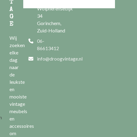
Nieuwe
T
Wolpherensedijk
A
34
G
Gorinchem,
E
Zuid-Holland
Wij
06-
zoeken
86613412
elke
info@droogvintage.nl
dag
naar
de
leukste
en
mooiste
vintage
meubels
n
en
accessoires
om