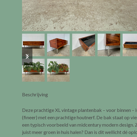
previous
next
slide
slide
Beschrijving
Deze prachtige XL vintage plantenbak – voor binnen – i
(fineer) met een prachtige houtnerf. De bak staat op vi
een typisch voorbeeld van midcentury modern design. Zo
juist meer groen in huis halen? Dan is dit wellicht dé opl