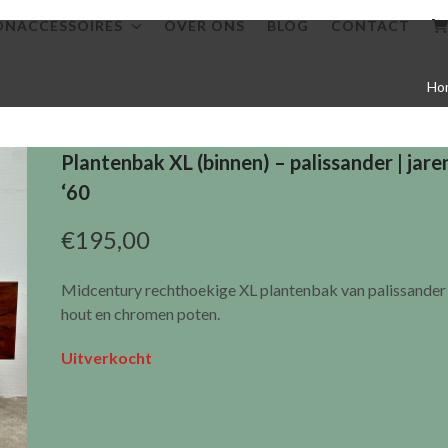
NACCESSOIRES
OVER ONS
BLOG
CONTACT
Ho
Plantenbak XL (binnen) – palissander | jare
‘60
€
195,00
Midcentury rechthoekige XL plantenbak van palissander
hout en chromen poten.
Uitverkocht