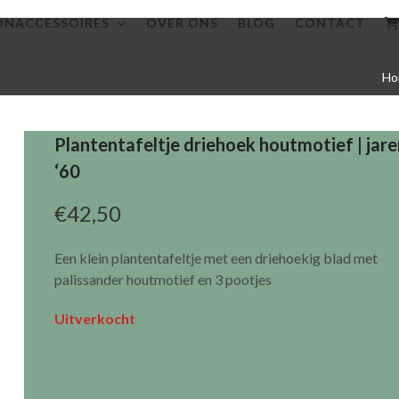
NACCESSOIRES
OVER ONS
BLOG
CONTACT
Ho
Plantentafeltje driehoek houtmotief | jare
‘60
€
42,50
Een klein plantentafeltje met een driehoekig blad met
palissander houtmotief en 3 pootjes
Uitverkocht