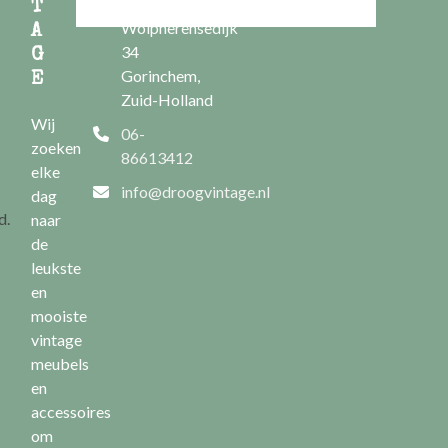
Nieuwe
T
Wolpherensedijk
A
34
G
Gorinchem,
E
Zuid-Holland
Wij
06-
zoeken
86613412
elke
info@droogvintage.nl
dag
d.
naar
de
leukste
en
mooiste
vintage
meubels
en
accessoires
om