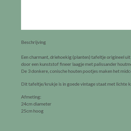
Beschrijving
Een charmant, driehoekig (planten) tafeltje origineel u
door een kunststof fineer laagje met palissander houtm
De 3 donkere, conische houten pootjes maken het midc
Dit tafeltje/krukje is in goede vintage staat met lichte k
Afmeting:
24cm diameter
25cm hoog