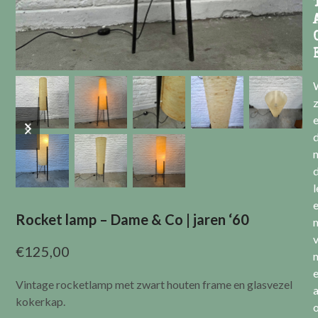
previous
next
e
slide
slide
l
Rocket lamp – Dame & Co | jaren ‘60
v
€
125,00
Vintage rocketlamp met zwart houten frame en glasvezel
a
kokerkap.