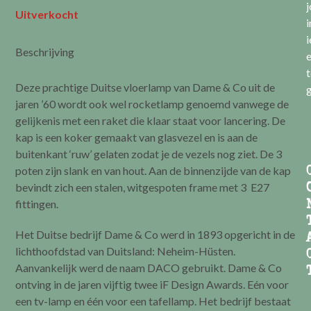
Uitverkocht
i
i
Beschrijving
e
t
Deze prachtige Duitse vloerlamp van Dame & Co uit de
g
jaren ’60 wordt ook wel rocketlamp genoemd vanwege de
gelijkenis met een raket die klaar staat voor lancering. De
kap is een koker gemaakt van glasvezel en is aan de
buitenkant ‘ruw’ gelaten zodat je de vezels nog ziet. De 3
poten zijn slank en van hout. Aan de binnenzijde van de kap
bevindt zich een stalen, witgespoten frame met 3 E27
fittingen.
Het Duitse bedrijf Dame & Co werd in 1893 opgericht in de
lichthoofdstad van Duitsland: Neheim-Hüsten.
Aanvankelijk werd de naam DACO gebruikt. Dame & Co
ontving in de jaren vijftig twee iF Design Awards. Eén voor
een tv-lamp en één voor een tafellamp. Het bedrijf bestaat