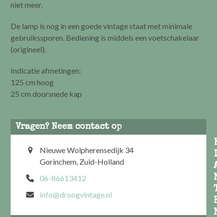
niet meer.
De lamp is nog in een goede vintage staat met minimale
gebruikssporen. Bediening is middels een voetschakelaar
(origineel).
Indicatie afmetingen:
125 cm hoog
25 cm doorsnede kap
Vragen? Neem contact op
Nieuwe Wolpherensedijk 34
Gorinchem, Zuid-Holland
06-86613412
info@droogvintage.nl