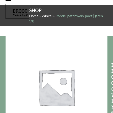
Skip
Open
Close
to
SHOP
mobile
mobile
content
Home
»
Winkel
»
Ronde, patchwork poef | jaren
‘70
menu
menu