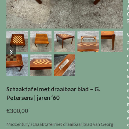
previous
next
e
slide
slide
l
Schaaktafel met draaibaar blad – G.
Petersens | jaren ‘60
v
€
300,00
a
Midcentury schaaktafel met draaibaar blad van Georg