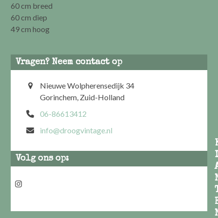
60 cm breed
60 cm diep
49 cm hoog
Vragen? Neem contact op
Nieuwe Wolpherensedijk 34
Gorinchem, Zuid-Holland
06-86613412
info@droogvintage.nl
Volg ons op:
Instagram