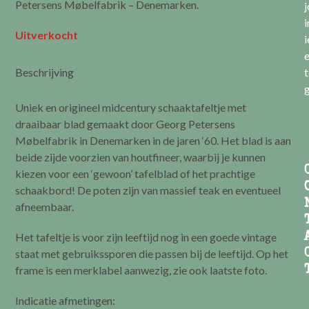
Petersens Møbelfabrik – Denemarken.
i
Uitverkocht
i
e
Beschrijving
t
g
Uniek en origineel midcentury schaaktafeltje met
draaibaar blad gemaakt door Georg Petersens
Møbelfabrik in Denemarken in de jaren ‘60. Het blad is aan
beide zijde voorzien van houtfineer, waarbij je kunnen
kiezen voor een ‘gewoon’ tafelblad of het prachtige
schaakbord! De poten zijn van massief teak en eventueel
afneembaar.
Het tafeltje is voor zijn leeftijd nog in een goede vintage
staat met gebruikssporen die passen bij de leeftijd. Op het
frame is een merklabel aanwezig, zie ook laatste foto.
Indicatie afmetingen: