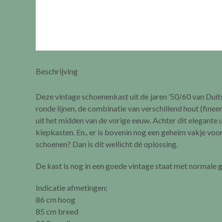
Beschrijving
Deze vintage schoenenkast uit de jaren ’50/60 van Duits
ronde lijnen, de combinatie van verschillend hout (fine
uit het midden van de vorige eeuw. Achter dit elegante ui
klepkasten. En.. er is bovenin nog een geheim vakje voor 
schoenen? Dan is dit wellicht dé oplossing.
De kast is nog in een goede vintage staat met normale 
Indicatie afmetingen:
86 cm hoog
85 cm breed