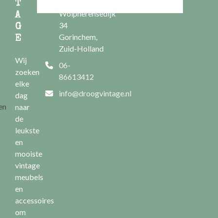
Nieuwe
T
Wolpherensedijk
A
34
G
Gorinchem,
E
Zuid-Holland
Wij
06-
zoeken
86613412
elke
info@droogvintage.nl
dag
en
naar
de
leukste
en
mooiste
vintage
meubels
en
accessoires
om