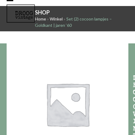
Skip
Open
Close
to
SHOP
mobile
mobile
content
Home
»
Winkel
»
Set (2) cocoon lampjes –
Goldkant | jaren ‘60
menu
menu