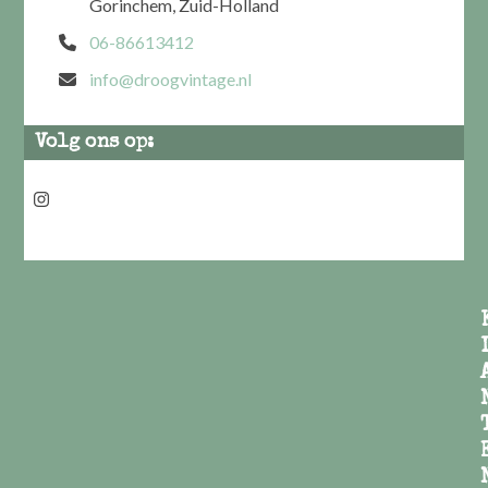
Gorinchem, Zuid-Holland
06-86613412
info@droogvintage.nl
Volg ons op:
Instagram