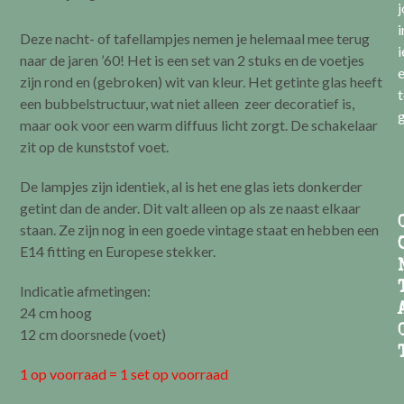
i
Deze nacht- of tafellampjes nemen je helemaal mee terug
i
naar de jaren ’60! Het is een set van 2 stuks en de voetjes
e
zijn rond en (gebroken) wit van kleur. Het getinte glas heeft
t
een bubbelstructuur, wat niet alleen zeer decoratief is,
g
maar ook voor een warm diffuus licht zorgt. De schakelaar
zit op de kunststof voet.
De lampjes zijn identiek, al is het ene glas iets donkerder
getint dan de ander. Dit valt alleen op als ze naast elkaar
staan. Ze zijn nog in een goede vintage staat en hebben een
E14 fitting en Europese stekker.
Indicatie afmetingen:
24 cm hoog
12 cm doorsnede (voet)
1 op voorraad = 1 set op voorraad