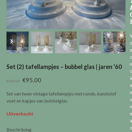
previous
next
slide
slide
e
Set (2) tafellampjes – bubbel glas | jaren ‘60
l
Oorspronkelijke
Huidige
€
95,00
€
110,00
prijs
prijs
Set van twee vintage tafellampjes met ronde, kunststof
was:
is:
v
voet en kapjes van bubbelglas.
€110,00.
€95,00.
Uitverkocht
a
Beschrijving