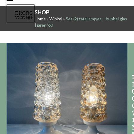
Skip
Open
Close
to
SHOP
mobile
mobile
content
Home
»
Winkel
»
Set (2) tafellampjes – bubbel glas
| jaren ‘60
menu
menu