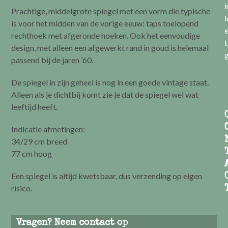
i
Prachtige, middelgrote spiegel met een vorm die typische
i
is voor het midden van de vorige eeuw: taps toelopend
e
rechthoek met afgeronde hoeken. Ook het eenvoudige
t
design, met alleen een afgewerkt rand in goud is helemaal
g
passend bij de jaren ’60.
De spiegel in zijn geheel is nog in een goede vintage staat.
Alleen als je dichtbij komt zie je dat de spiegel wel wat
leeftijd heeft.
Indicatie afmetingen:
34/29 cm breed
77 cm hoog
Een spiegel is altijd kwetsbaar, dus verzending op eigen
risico.
Vragen? Neem contact op