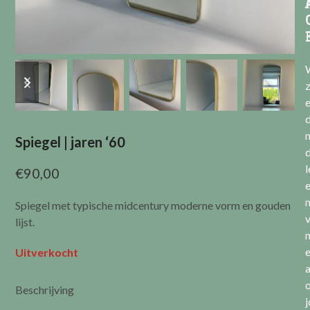
previous
next
slide
slide
e
Spiegel | jaren ‘60
l
€
90,00
Spiegel met typische midcentury moderne vorm en gouden
v
lijst.
Uitverkocht
a
Beschrijving