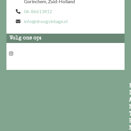
Gorinchem, Zuid-Holland
06-86613412
info@droogvintage.nl
Volg ons op:
Instagram