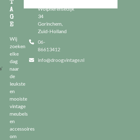
Nieuwe
T
Wolpherensedijk
A
34
G
Gorinchem,
E
Zuid-Holland
Wij
06-
zoeken
86613412
elke
info@droogvintage.nl
dag
a’
naar
de
leukste
en
mooiste
vintage
meubels
en
accessoires
om