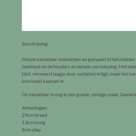
Beschrijving
Mooie kandelaar ontworpen en gemaakt in het midden van
teakhout en de houders en details van messing. Het mess
(dof, verweerd laagje door oxidatie) krijgt, maar het kan
(normale) kaarsen in.
De kandelaar is nog in een goede, vintage staat. Gemerkt
Afmetingen:
29cm breed
13cm hoog
8cm diep