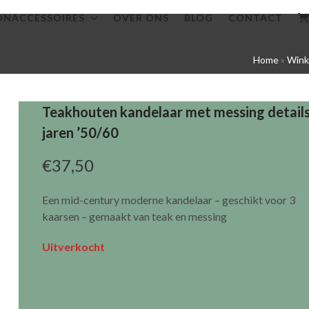
NACCESSOIRES
OVER ONS
BLOG
CONTACT
Home
»
Wink
Teakhouten kandelaar met messing details
jaren ’50/60
€
37,50
Een mid-century moderne kandelaar – geschikt voor 3
kaarsen – gemaakt van teak en messing
Uitverkocht