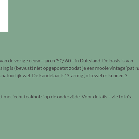
 de vorige eeuw – jaren ’50/’60 – in Duitsland. De basis is van
ing is (bewust) niet opgepoetst zodat je een mooie vintage ‘patin
 natuurlijk wel. De kandelaar is ‘3-armig’, oftewel er kunnen 3
 met ‘echt teakholz’ op de onderzijde. Voor details – zie foto’s.