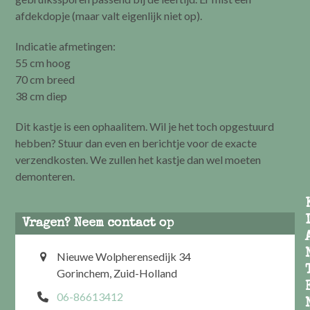
afdekdopje (maar valt eigenlijk niet op).
Indicatie afmetingen:
55 cm hoog
70 cm breed
38 cm diep
Dit kastje is een ophaalitem. Wil je het toch opgestuurd
hebben? Stuur dan even en berichtje voor de exacte
verzendkosten. We zullen het kastje dan wel moeten
demonteren.
Vragen? Neem contact op
Nieuwe Wolpherensedijk 34
Gorinchem, Zuid-Holland
06-86613412