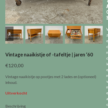
previous
next
slide
slide
e
Vintage naaikistje of -tafeltje | jaren ‘60
l
€
120,00
Vintage naaikistje op pootjes met 2 lades en (optioneel)
v
inhoud.
Uitverkocht
a
Beschrijving