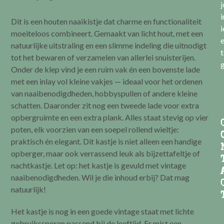
i
Dit is een houten naaikistje dat charme en functionaliteit
i
moeiteloos combineert. Gemaakt van licht hout, met een
e
natuurlijke uitstraling en een slimme indeling die uitnodigt
t
tot het bewaren of verzamelen van allerlei snuisterijen.
g
Onder de klep vind je een ruim vak én een bovenste lade
met een inlay vol kleine vakjes — ideaal voor het ordenen
van naaibenodigdheden, hobbyspullen of andere kleine
schatten. Daaronder zit nog een tweede lade voor extra
opbergruimte en een extra plank. Alles staat stevig op vier
poten, elk voorzien van een soepel rollend wieltje:
praktisch én elegant. Dit kastje is niet alleen een handige
opberger, maar ook verrassend leuk als bijzettafeltje of
nachtkastje. Let op: het kastje is gevuld met vintage
naaibenodigdheden. Wil je die inhoud erbij? Dat mag
natuurlijk!
Het kastje is nog in een goede vintage staat met lichte
gebruikssporen passend bij de leeftijd. Er mist een