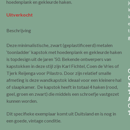
hoedenplank en gekleurde haken.
i
Uitverkocht
i
e
Beschrijving
t
g
Deze minimalistische, zwart (geplastificeerd) metalen
‘toonladder’ kapstok met hoedenplank en gekleurde haken
is topdesign uit de jaren ’50. Bekende ontwerpers van
kapstokken in deze stijl zijn Karl Fichtel, Coen de Vries of
Tjerk Reijenga voor Pilastro. Door zijn relatief smalle
afmeting is deze wandkapstok ideaal voor een kleinere hal
of slaapkamer. De kapstok heeft in totaal 4 haken (rood,
geel, groen en zwart) die middels een schroefje vastgezet
kunnen worden.
Dit specifieke exemplaar komt uit Duitsland en is nog in
een goede, vintage conditie.