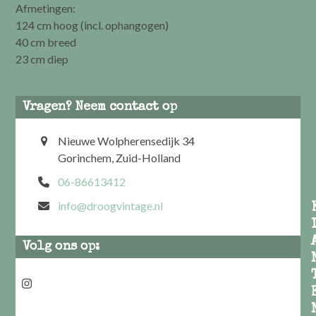
Afmetingen:
124 cm hoog (incl. ophangogen)
40 cm breed
23 cm diep
Vragen? Neem contact op
Nieuwe Wolpherensedijk 34
Gorinchem, Zuid-Holland
06-86613412
info@droogvintage.nl
Volg ons op:
Instagram