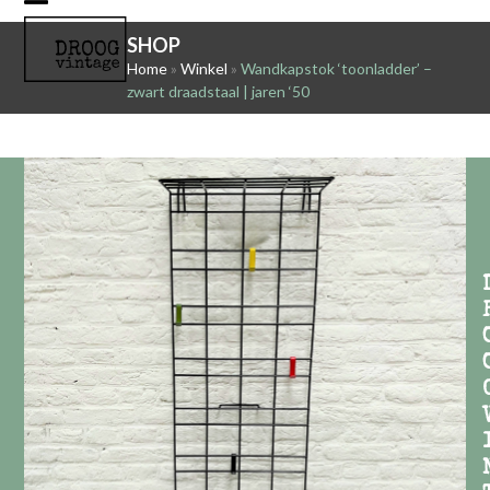
Skip
Open
Close
to
SHOP
mobile
mobile
content
Home
»
Winkel
»
Wandkapstok ‘toonladder’ –
zwart draadstaal | jaren ‘50
menu
menu