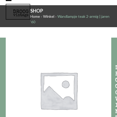
Skip
Open
Close
to
SHOP
mobile
mobile
content
Home
»
Winkel
»
Wandlampje teak 2-armig | jaren
‘60
menu
menu