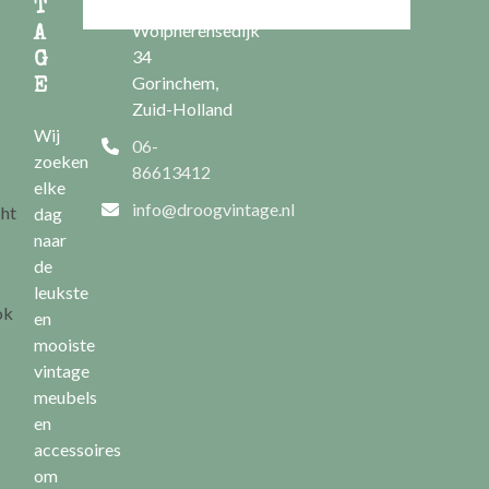
Nieuwe
T
Wolpherensedijk
A
34
G
Gorinchem,
E
Zuid-Holland
Wij
06-
zoeken
86613412
elke
info@droogvintage.nl
cht
dag
naar
de
leukste
ok
en
mooiste
vintage
meubels
en
accessoires
om