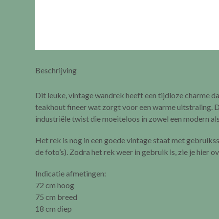
Beschrijving
Dit leuke, vintage wandrek heeft een tijdloze charme dan
teakhout fineer wat zorgt voor een warme uitstraling. 
industriële twist die moeiteloos in zowel een modern als
Het rek is nog in een goede vintage staat met gebruikssp
de foto’s). Zodra het rek weer in gebruik is, zie je hier 
Indicatie afmetingen:
72 cm hoog
75 cm breed
18 cm diep