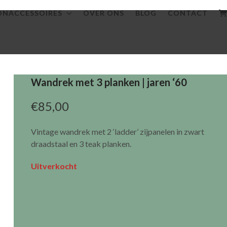
NACCESSOIRES
OVER ONS
BLOG
CONTACT
Wandrek met 3 planken | jaren ‘60
€
85,00
Vintage wandrek met 2 ‘ladder’ zijpanelen in zwart
draadstaal en 3 teak planken.
Uitverkocht