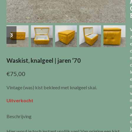
previous
next
slide
slide
e
Waskist, knalgeel | jaren ‘70
l
€
75,00
Vintage (was) kist bekleed met knalgeel skai.
v
Uitverkocht
a
Beschrijving
Hier word je toch instant vrolijk van! Van origine een kist